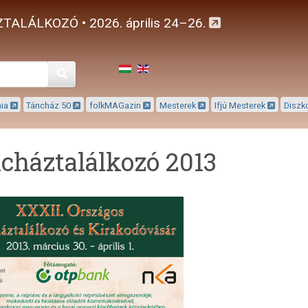
TALÁLKOZÓ • 2026. április 24–26.
Keresés
mia
Táncház 50
folkMAGazin
Mesterek
Ifjú Mesterek
Diszk
cháztalálkozó 2013