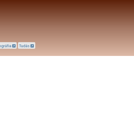
ográfia
Tudás