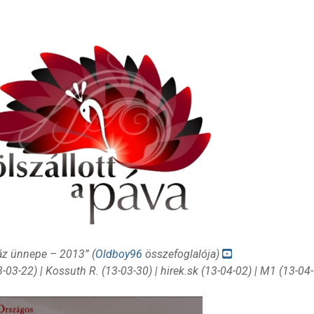
áz ünnepe – 2013” (
Oldboy96
összefoglalója)
3-03-22) | Kossuth R. (13-03-30) | hirek.sk (13-04-02) | M1 (13-04