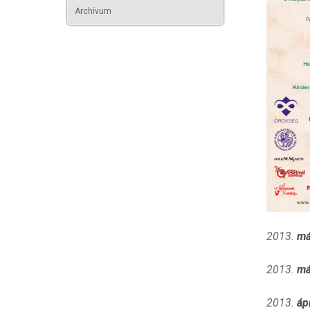
Archívum
2013.
má
2013.
má
2013.
ápr