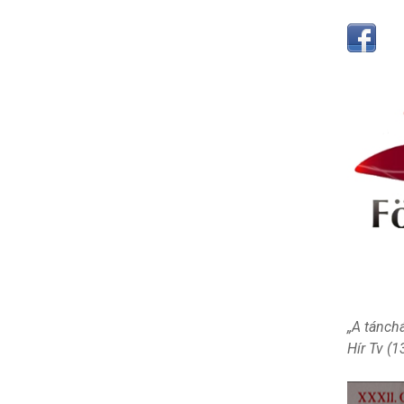
„A tánch
Hír Tv (1