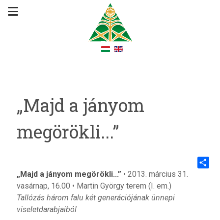
„Majd a jányom
megörökli...”
„Majd a jányom megörökli...”
• 2013. március 31.
Share
vasárnap, 16.00 • Martin György terem (I. em.)
Tallózás három falu két generációjának ünnepi
viseletdarabjaiból