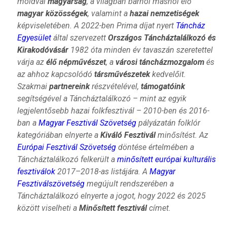
moldvai
magyarság
, a világban bárhol máshol élő
magyar közösségek
, valamint a
hazai nemzetiségek
képviseletében. A 2022-ben Prima díjat nyert
Táncház
Egyesület
által szervezett
Országos Táncháztalálkozó és
Kirakodóvásár
1982 óta minden év tavaszán szeretettel
várja az
élő népművészet
, a
városi táncházmozgalom
és
az ahhoz kapcsolódó
társművészetek
kedvelőit.
Szakmai
partnereink
részvételével,
támogatóink
segítségével a Táncháztalálkozó – mint az egyik
legjelentősebb hazai folkfesztivál – 2010-ben és 2016-
ban a
Magyar Fesztivál Szövetség
pályázatán folklór
kategóriában elnyerte a
Kiváló Fesztivál
minősítést. Az
Európai Fesztivál Szövetség
döntése értelmében a
Táncháztalálkozó felkerült a
minősített európai kulturális
fesztiválok
2017–2018-as listájára. A
Magyar
Fesztiválszövetség
megújult rendszerében a
Táncháztalálkozó elnyerte a jogot, hogy 2022 és 2025
között viselheti a
Minősített fesztivál
címet.