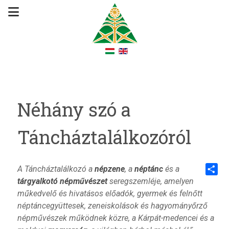
Néhány szó a
Táncháztalálkozóról
A Táncháztalálkozó a
népzene
, a
néptánc
és a
tárgyalkotó népművészet
seregszemléje, amelyen
Share
műkedvelő és hivatásos előadók, gyermek és felnőtt
néptáncegyüttesek, zeneiskolások és hagyományőrző
népművészek működnek közre, a Kárpát-medencei és a