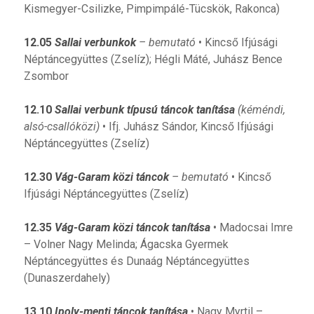
Kismegyer-Csilizke, Pimpimpálé-Tücskök, Rakonca)
12.05
Sallai verbunkok
– bemutató
• Kincső Ifjúsági
Néptáncegyüttes (Zselíz); Hégli Máté, Juhász Bence
Zsombor
12.10
Sallai verbunk típusú táncok tanítása
(kéméndi,
alsó-csallóközi)
• Ifj. Juhász Sándor, Kincső Ifjúsági
Néptáncegyüttes (Zselíz)
12.30
Vág-Garam közi táncok
– bemutató
• Kincső
Ifjúsági Néptáncegyüttes (Zselíz)
12.35
Vág-Garam közi táncok tanítása
• Madocsai Imre
– Volner Nagy Melinda; Ágacska Gyermek
Néptáncegyüttes és Dunaág Néptáncegyüttes
(Dunaszerdahely)
13.10
Ipoly-menti táncok tanítása
• Nagy Myrtil –