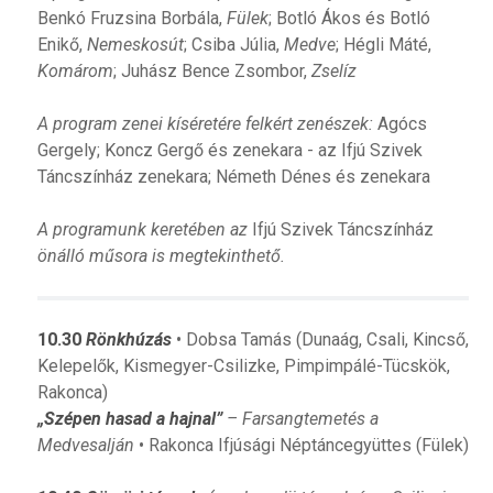
Benkó Fruzsina Borbála,
Fülek
; Botló Ákos és Botló
Enikő,
Nemeskosút
; Csiba Júlia,
Medve
; Hégli Máté,
Komárom
; Juhász Bence Zsombor,
Zselíz
A program zenei kíséretére felkért zenészek:
Agócs
Gergely; Koncz Gergő és zenekara - az Ifjú Szivek
Táncszínház zenekara; Németh Dénes és zenekara
A programunk keretében az
Ifjú Szivek Táncszínház
önálló műsora is megtekinthető.
10.30
Rönkhúzás
• Dobsa Tamás (Dunaág, Csali, Kincső,
Kelepelők, Kismegyer-Csilizke, Pimpimpálé-Tücskök,
Rakonca)
„Szépen hasad a hajnal”
– Farsangtemetés a
Medvesalján
• Rakonca Ifjúsági Néptáncegyüttes (Fülek)