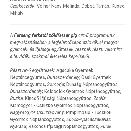
Szerkesztők:
Volner Nagy Melinda, Dobsa Tamás, Kupec
Mihály
A
Farsang farkától zöldfarsangig
című programunk
megvalósításában a legjelentősebb szlovákiai magyar
gyermek- és ifjúsági együttesek vesznek részt, valamint
a felvidéki szakmai élet jeles képviselői.
Résztvevő együttesek:
Ágacska Gyermek
Néptáncegyüttes,
Dunaszerdahely
; Csali Gyermek
Néptáncegyüttes,
Somorja
; Dunaág Néptáncegyüttes,
Dunaszerdahely
; Kelepelők Gyermek Néptáncegyüttes,
Buzita
; Kincső Ifjúsági Néptáncegyüttes,
Zselíz
;
Kismegyer - Csilizke Gyermek Néptáncegyüttes,
Nagymegyer, Csilizradvány
; Pimpimpálé - Tücskök
Gyermek Néptáncegyüttes,
Ekecs-Apácaszakállas,
Nyárasd
; Rakonca Ifjúsági Néptáncegyüttes,
Fülek