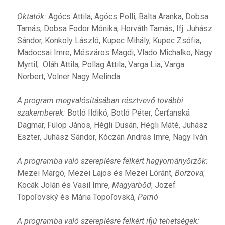
Oktatók:
Agócs Attila, Agócs Polli, Balta Aranka, Dobsa
Tamás, Dobsa Fodor Mónika, Horváth Tamás, Ifj. Juhász
Sándor, Konkoly László, Kupec Mihály, Kupec Zsófia,
Madocsai Imre, Mészáros Magdi, Vlado Michalko, Nagy
Myrtil, Oláh Attila, Pollag Attila, Varga Lia, Varga
Norbert, Volner Nagy Melinda
A program megvalósításában résztvevő további
szakemberek:
Botló Ildikó, Botló Péter, Čerťanská
Dagmar, Fülöp János, Hégli Dusán, Hégli Máté, Juhász
Eszter, Juhász Sándor, Kóczán András Imre, Nagy Iván
A programba való szereplésre felkért hagyományőrzők:
Mezei Margó, Mezei Lajos és Mezei Lóránt,
Borzova
;
Kocák Jolán és Vasil Imre,
Magyarbőd
; Jozef
Topoľovský és Mária Topoľovská,
Parnó
A programba való szereplésre felkért ifjú tehetségek: