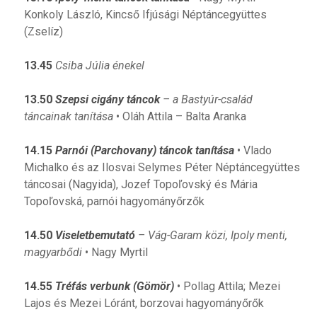
Konkoly László, Kincső Ifjúsági Néptáncegyüttes
(Zselíz)
13.45
Csiba Júlia énekel
13.50
Szepsi cigány táncok
– a Bastyúr-család
táncainak tanítása
• Oláh Attila – Balta Aranka
14.15
Parnói (Parchovany) táncok tanítása
• Vlado
Michalko és az Ilosvai Selymes Péter Néptáncegyüttes
táncosai (Nagyida), Jozef Topoľovský és Mária
Topoľovská, parnói hagyományőrzők
14.50
Viseletbemutató
– Vág-Garam közi, Ipoly menti,
magyarbődi
• Nagy Myrtil
14.55
Tréfás verbunk (Gömör)
• Pollag Attila; Mezei
Lajos és Mezei Lóránt, borzovai hagyományőrők