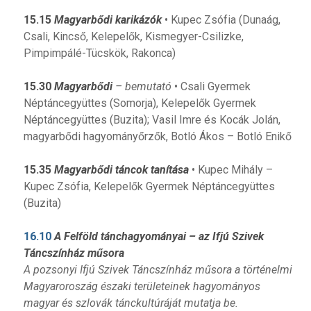
15.15
Magyarbődi karikázók
• Kupec Zsófia (Dunaág,
Csali, Kincső, Kelepelők, Kismegyer-Csilizke,
Pimpimpálé-Tücskök, Rakonca)
15.30
Magyarbődi
– bemutató
• Csali Gyermek
Néptáncegyüttes (Somorja), Kelepelők Gyermek
Néptáncegyüttes (Buzita); Vasil Imre és Kocák Jolán,
magyarbődi hagyományőrzők, Botló Ákos – Botló Enikő
15.35
Magyarbődi táncok tanítása
• Kupec Mihály –
Kupec Zsófia, Kelepelők Gyermek Néptáncegyüttes
(Buzita)
16.10
A Felföld tánchagyományai – az Ifjú Szivek
Táncszínház műsora
A pozsonyi Ifjú Szivek Táncszínház műsora a történelmi
Magyaroroszág északi területeinek hagyományos
magyar és szlovák tánckultúráját mutatja be.