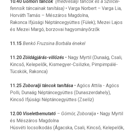
10.40
Gömöri táncok
(medvesalji táncok és a Szilicei-
fennsík táncainak tanítása)
• Varga Norbert – Varga Lia,
Horváth Tamás – Mészáros Magdolna,
Rakonca Ifjúsági Néptáncegyüttes (Fülek); Mezei Lajos
és Mezei Margó, borzovai hagyományőrzők
11.15
Benkó Fruzsina Borbála énekel
11.20
Zöldágjárás-villőzés
• Nagy Myrtil (Dunaág, Csali,
Kincső, Kelepelők, Kismegyer-Csilizke, Pimpimpálé-
Tücskök, Rakonca)
11.25
Zoboralji táncok tanítása
• Agócs Attila - Agócs
Polli, Dunaág Néptáncegyüttes (Dunaszerdahely),
Kincső Ifjúsági Néptáncegyüttes (Zselíz)
12.00
Viseletbemutató
– Gömör, Zoboralja
• Nagy Myrtil
és Mészáros Magdolna
Húsvéti locsolkodás (Ágacska, Csali, Kincső, Kelepelők,