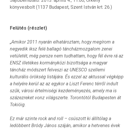
Sajtóbemutató: 2013. április 4., 11.00, Örkény
könyvesbolt (1137 Budapest, Szent István krt. 26.)
Felütés (részlet)
„Amikor 2011 nyarán elhatároztam, hogy megírom a
negyedik iksz felé ballagó táncházmozgalom zenei
vetületét, még persze nem tudhattam, hogy fél évre rá az
ENSZ illetékes kormányközi bizottsága a magyar
táncház módszert felveszi az UNESCO szellemi
kulturális örökség listájára. És ezzel az aktussal végképp
a helyére kerül az az egykor a Liszt Ferenc térről indult
szűk, városi értelmiségi kezdeményezés, amely ma is
százezreket vonz világszerte. Torontótól Budapesten át
Tokióig.
Ez már szinte rock and roll – csúszott ki állítólag a
ledöbbent Bródy János száján, amikor a hetvenes évek