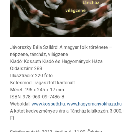
Jávorszky Béla Szilárd: A magyar folk története –
népzene, táncház, világzene
Kiadó: Kossuth Kiadó és Hagyományok Háza
Oldalszám: 288
Illusztráció: 220 fotó
Kötésmód : ragasztott kartonált
Méret: 196 x 245 x 17 mm
ISBN: 978-963-09-7486-8
Weboldal:
www.kossuth.hu
,
www.hagyomanyokhaza.hu
A kötet kedvezményes ára a Táncháztalálkozón: 3.000,-
Ft