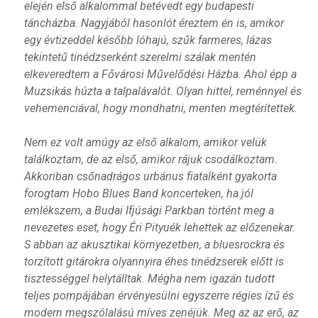
elején első alkalommal betévedt egy budapesti
táncházba. Nagyjából hasonlót éreztem én is, amikor
egy évtizeddel később lóhajú, szűk farmeres, lázas
tekintetű tinédzserként szerelmi szálak mentén
elkeveredtem a Fővárosi Művelődési Házba. Ahol épp a
Muzsikás húzta a talpalávalót. Olyan hittel, reménnyel és
vehemenciával, hogy mondhatni, menten megtérítettek.
Nem ez volt amúgy az első alkalom, amikor velük
találkoztam, de az első, amikor rájuk csodálkoztam.
Akkoriban csőnadrágos urbánus fiatalként gyakorta
forogtam Hobo Blues Band koncerteken, ha jól
emlékszem, a Budai Ifjúsági Parkban történt meg a
nevezetes eset, hogy Éri Pityuék lehettek az előzenekar.
S abban az akusztikai környezetben, a bluesrockra és
torzított gitárokra olyannyira éhes tinédzserek előtt is
tisztességgel helytálltak. Mégha nem igazán tudott
teljes pompájában érvényesülni egyszerre régies ízű és
modern megszólalású míves zenéjük. Meg az az erő, az