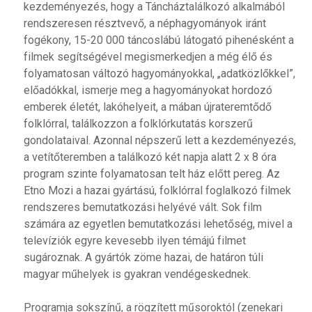
kezdeményezés, hogy a Táncháztalálkozó alkalmából
rendszeresen résztvevő, a néphagyományok iránt
fogékony, 15-20 000 táncoslábú látogató pihenésként a
filmek segítségével megismerkedjen a még élő és
folyamatosan változó hagyományokkal, „adatközlőkkel”,
előadókkal, ismerje meg a hagyományokat hordozó
emberek életét, lakóhelyeit, a mában újrateremtődő
folklórral, találkozzon a folklórkutatás korszerű
gondolataival. Azonnal népszerű lett a kezdeményezés,
a vetítőteremben a találkozó két napja alatt 2 x 8 óra
program szinte folyamatosan telt ház előtt pereg. Az
Etno Mozi a hazai gyártású, folklórral foglalkozó filmek
rendszeres bemutatkozási helyévé vált. Sok film
számára az egyetlen bemutatkozási lehetőség, mivel a
televíziók egyre kevesebb ilyen témájú filmet
sugároznak. A gyártók zöme hazai, de határon túli
magyar műhelyek is gyakran vendégeskednek.
Programja sokszínű, a rögzített műsoroktól (zenekari