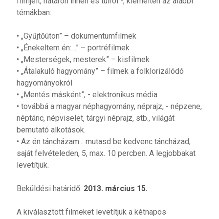
filmjeit, határon innen és túlról -, kiemelten az alábbi
témákban:
• „Gyűjtőúton” – dokumentumfilmek
• „Énekeltem én:…” – portréfilmek
• „Mesterségek, mesterek” – kisfilmek
• „Átalakuló hagyomány” – filmek a folklorizálódó
hagyományokról
• „Mentés másként”, - elektronikus média
• továbbá a magyar néphagyomány, néprajz, - népzene,
néptánc, népviselet, tárgyi néprajz, stb., világát
bemutató alkotások.
• Az én táncházam... mutasd be kedvenc táncházad,
saját felvételeden, 5, max. 10 percben. A legjobbakat
levetítjük.
Beküldési határidő:
2013. március 15.
A kiválasztott filmeket levetítjük a kétnapos