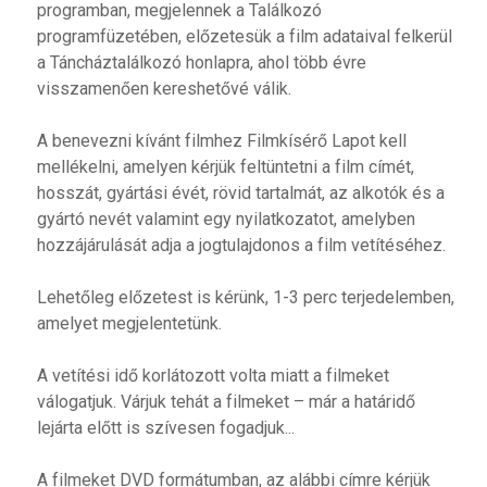
programban, megjelennek a Találkozó
programfüzetében, előzetesük a film adataival felkerül
a Táncháztalálkozó honlapra, ahol több évre
visszamenően kereshetővé válik.
A benevezni kívánt filmhez Filmkísérő Lapot kell
mellékelni, amelyen kérjük feltüntetni a film címét,
hosszát, gyártási évét, rövid tartalmát, az alkotók és a
gyártó nevét valamint egy nyilatkozatot, amelyben
hozzájárulását adja a jogtulajdonos a film vetítéséhez.
Lehetőleg előzetest is kérünk, 1-3 perc terjedelemben,
amelyet megjelentetünk.
A vetítési idő korlátozott volta miatt a filmeket
válogatjuk. Várjuk tehát a filmeket – már a határidő
lejárta előtt is szívesen fogadjuk...
A filmeket DVD formátumban, az alábbi címre kérjük