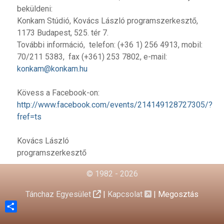
beküldeni:
Konkam Stúdió, Kovács László programszerkesztő,
1173 Budapest, 525. tér 7.
További információ, telefon: (+36 1) 256 4913, mobil:
70/211 5383, fax (+361) 253 7802, e-mail:
konkam@konkam.hu
Kövess a Facebook-on:
http://www.facebook.com/events/214149128727305/?
fref=ts
Kovács László
programszerkesztő
© 1982 - 2026
Tánchaz Egyesület
|
Kapcsolat
|
Megosztás
Share