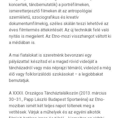
koncertek, táncbemutatók) a portréfilmeken,
ismeretterjesztő filmeken át az antropológiai
szemléletű, szociografikus és kreatív
dokumentumfilmekig, széles skálán teszi lehetővé az
éves filmtermés áttekintését. Az új technikák felé való
nyitás is megjelent. Az Etno-mozi visszhangot váltott ki
a médiában is.
A mai fiatalokat is szeretnénk bevonzani egy
pályázattal: készítsd el a magad rövid videóját a
táncházadról vagy más néprajzi témáról, videózd a még
élő vagy folklorizálódó szokásokat – a legjobbakat
bemutatjuk.
A XXXII. Országos Táncháztalálkozón (2013. március
30–31., Papp László Budapest Sportaréna) az Etno-
moziban ismét két teljes napot töltenek meg a
vetítések. Várjuk a műhelyek és az egyéni alkotók