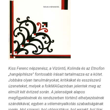
Kiss Ferenc népzenész, a Vízöntő, Kolinda és az Etnofon
„hangépítésze” fontosabb írásait tartalmazza ez a kötet.
Jobbára olyan tanulmányokat, kritikákat és esszészerű
üzeneteket, melyek a folkMAGazinban jelentek meg az
elmúlt két évtized során. A jelenségek alapos
megfigyelésének és rendszerben történő elhelyezésének
szándékával, egyben a véleményalkotás szabadságának
jogán. Hol szigorú, hol utópisztikus, hol egzakt, hol lírai