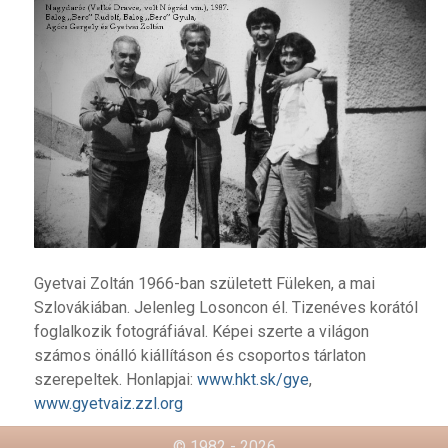
Gyetvai Zoltán 1966-ban született Füleken, a mai
Szlovákiában. Jelenleg Losoncon él. Tizenéves korától
foglalkozik fotográfiával. Képei szerte a világon
számos önálló kiállításon és csoportos tárlaton
szerepeltek. Honlapjai:
www.hkt.sk/gye
,
www.gyetvaiz.zzl.org
© 1982 - 2026