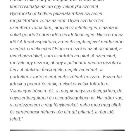
konzerválhatja az idő egy vékonyka szeletét.
Gyermekként kedves pillanataimban szívesen
megállítottam volna az időt. Olyan szerkezetet
szerettem volna bírni, amivel ez lehetséges, s azóta is
sokat gondolkodom időn és időtlenségen. Hiszen mi az
idő? A tudat aspektusa, aminek segítségével rendszerbe
szedjük emlékeinket? Elnézem ezeket az ábrázatokat, a
ránc-barázdákat, sors szántotta arcokat. A szemeket,
melyek úgy néznek, ahogy a pillanatot papírra rajzolta a
fény. A statikus fényképek megelevenednek, a
portrékhoz tartozó emberek szólnak hozzám. Eszembe
jutnak a percek és órák, melyeket velük töltöttem.
Valóságos hőseim ők, a maguk nagyszerűségükben, de
egyszerűségükben és esendőségükben is. Ha időm van,
s rendezgetem a régi fényképeket, néha meg-meg állok
és elmerengek néhány rég elmúlt pillanat, a régi idő
felett.”