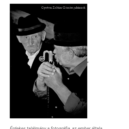
„
Érdekes találmány a fotográfia, az ember általa