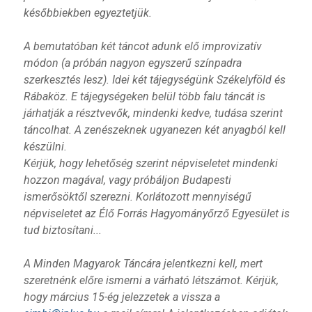
későbbiekben egyeztetjük.
A bemutatóban két táncot adunk elő improvizatív
módon (a próbán nagyon egyszerű színpadra
szerkesztés lesz). Idei két tájegységünk Székelyföld és
Rábaköz. E tájegységeken belül több falu táncát is
járhatják a résztvevők, mindenki kedve, tudása szerint
táncolhat. A zenészeknek ugyanezen két anyagból kell
készülni.
Kérjük, hogy lehetőség szerint népviseletet mindenki
hozzon magával, vagy próbáljon Budapesti
ismerősöktől szerezni. Korlátozott mennyiségű
népviseletet az Élő Forrás Hagyományőrző Egyesület is
tud biztosítani...
A Minden Magyarok Táncára jelentkezni kell, mert
szeretnénk előre ismerni a várható létszámot. Kérjük,
hogy március 15-ég jelezzetek a vissza a