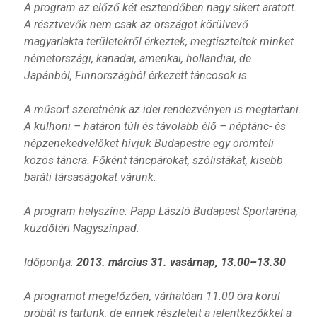
A program az előző két esztendőben nagy sikert aratott.
A résztvevők nem csak az országot körülvevő
magyarlakta területekről érkeztek, megtiszteltek minket
németországi, kanadai, amerikai, hollandiai, de
Japánból, Finnországból érkezett táncosok is.
A műsort szeretnénk az idei rendezvényen is megtartani.
A külhoni – határon túli és távolabb élő – néptánc- és
népzenekedvelőket hívjuk Budapestre egy örömteli
közös táncra. Főként táncpárokat, szólistákat, kisebb
baráti társaságokat várunk.
A program helyszíne: Papp László Budapest Sportaréna,
küzdőtéri Nagyszínpad.
Időpontja:
2013. március 31. vasárnap, 13.00–13.30
A programot megelőzően, várhatóan 11.00 óra körül
próbát is tartunk, de ennek részleteit a jelentkezőkkel a