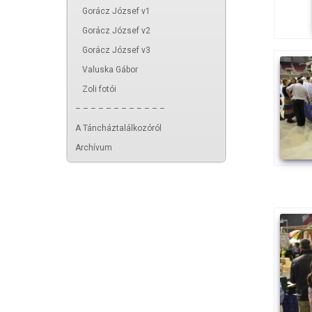
Gorácz József v1
Gorácz József v2
Gorácz József v3
Valuska Gábor
Zoli fotói
– – – – – – – – – – – –
A Táncháztalálkozóról
Archívum