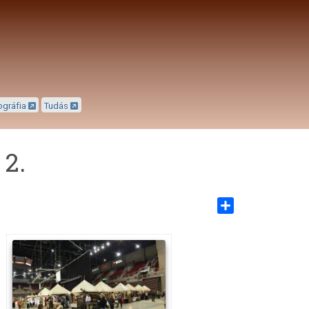
ográfia
Tudás
 2.
Share