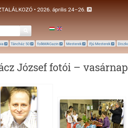
TALÁLKOZÓ • 2026. április 24–26.
Keresés
mia
Táncház 50
folkMAGazin
Mesterek
Ifjú Mesterek
Diszk
ácz József fotói – vasárnap