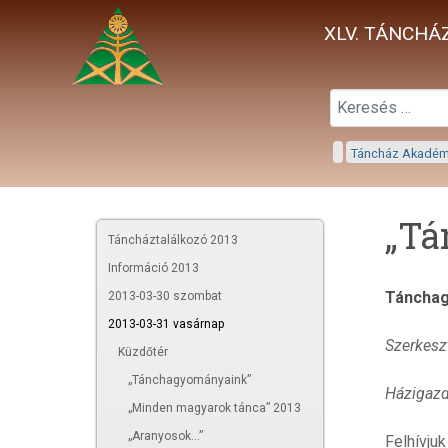
XLV. TÁNCHÁZ
Táncház Akadé
„Tá
Táncháztalálkozó 2013
Információ 2013
Táncha
2013-03-30 szombat
2013-03-31 vasárnap
Szerkesz
Küzdőtér
„Tánchagyományaink”
Házigazd
„Minden magyarok tánca” 2013
„Aranyosok...”
Felhívju