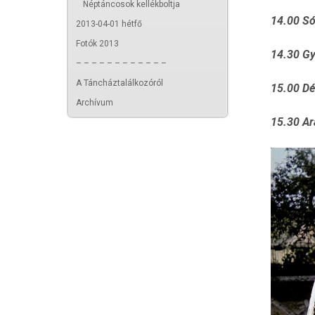
Néptáncosok kellékboltja
14.00
Só
2013-04-01 hétfő
Fotók 2013
14.30
Gy
– – – – – – – – – – – –
A Táncháztalálkozóról
15.00
Dé
Archívum
15.30
Ar