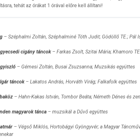
ásra, tehát az órákat 1 órával előre kell állítani!
g
– Széphalmi Zoltán, Széphalminé Tóth Judit; Gödöllő TE.; Pál 
gyecsedi cigány táncok
– Farkas Zsolt, Szitai Mária; Khamoro T
gyiszló
– Gémesi Zoltán, Busai Zsuzsanna; Muzsikás együttes
lgár táncok
– Lakatos András, Horváth Virág; Falkafolk együttes
baköz
– Hahn-Kakas István, Tombor Beáta; Németh Dénes és ze
nden magyarok tánca
– muzsikál a Dűvő együttes
atmár
– Végső Miklós, Hortobágyi Gyöngyvér; a Magyar Táncművés
enekar