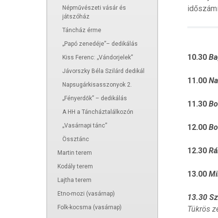
időszámít
Népművészeti vásár és
játszóház
Táncház érme
„Papó zenedéje”– dedikálás
10.30
Ba
Kiss Ferenc: „Vándorjelek”
Jávorszky Béla Szilárd dedikál
11.00
Na
Napsugárkisasszonyok 2.
„Fényerdők” – dedikálás
11.30
Bo
A HH a Táncháztalálkozón
„Vasárnapi tánc”
12.00
Bo
Össztánc
12.30
Rá
Martin terem
Kodály terem
13.00
Mi
Lajtha terem
Etno-mozi (vasárnap)
13.30
Sz
Folk-kocsma (vasárnap)
Tükrös z