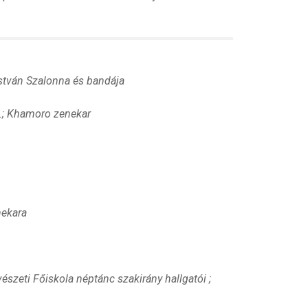
István Szalonna és bandája
E.; Khamoro zenekar
nekara
zeti Főiskola néptánc szakirány hallgatói ;