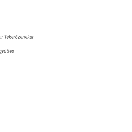
yar Tekerőzenekar
gyüttes