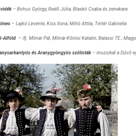
vidék
– Bohus György, Redő Júlia; Blaskó Csaba és zenekara
imes
– Lajkó Levente, Kiss Ilona; Mihó Attila, Tintér Gabriella
l-Alföld
– ifj. Mlinár Pál, Mlinár-Kőrösi Katalin; Balassi TE.; Mag
anysarkantyús és Aranygyöngyös szólisták
– muzsikál a Dűvő e