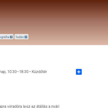
ográfia
Tudás
rnap, 10.30–18.30 • Küzdőtér
Share
a virradóra lesz az átállás a nyári