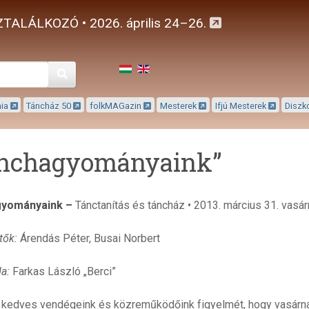
TALÁLKOZÓ • 2026. április 24–26.
Keresés
mia
Táncház 50
folkMAGazin
Mesterek
Ifjú Mesterek
Diszk
nchagyományaink”
gyományaink –
Tánctanítás és táncház • 2013. március 31. vasá
tők:
Árendás Péter, Busai Norbert
a:
Farkas László „Berci”
k kedves vendégeink és közreműködőink figyelmét, hogy vasárnapr