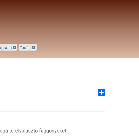
ográfia
Tudás
Share
megű térelválasztó függönyöket.