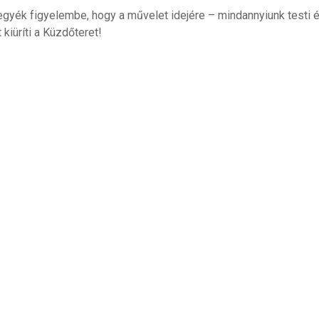
vegyék figyelembe, hogy a művelet idejére – mindannyiunk test
 kiüríti a Küzdőteret!