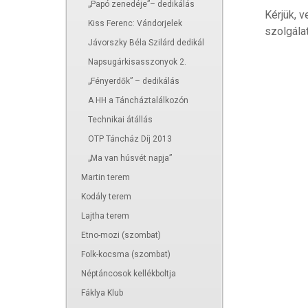
„Papó zenedéje”– dedikálás
Kérjük, 
Kiss Ferenc: Vándorjelek
szolgálat
Jávorszky Béla Szilárd dedikál
Napsugárkisasszonyok 2.
„Fényerdők” – dedikálás
A HH a Táncháztalálkozón
Technikai átállás
OTP Táncház Díj 2013
„Ma van húsvét napja”
Martin terem
Kodály terem
Lajtha terem
Etno-mozi (szombat)
Folk-kocsma (szombat)
Néptáncosok kellékboltja
Fáklya Klub