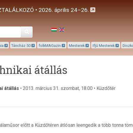
TALÁLKOZÓ • 2026. április 24–26.
Keresés
mia
Táncház 50
folkMAGazin
Mesterek
Ifjú Mesterek
Diszk
hnikai átállás
i átállás
• 2013. március 31. szombat, 18.00 • Küzdőtér
gálaműsor előtt a Küzdőtéren átlósan leengedik a több tonna tö