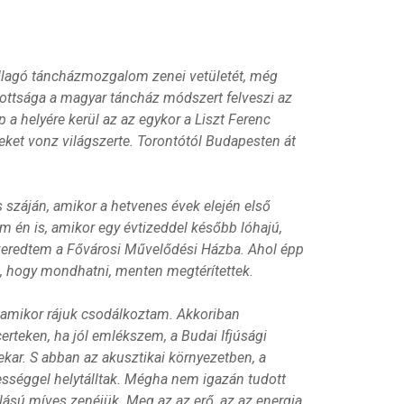
allagó táncházmozgalom zenei vetületét, még
zottsága a magyar táncház módszert felveszi az
 a helyére kerül az az egykor a Liszt Ferenc
eket vonz világszerte. Torontótól Budapesten át
s száján, amikor a hetvenes évek elején első
 én is, amikor egy évtizeddel később lóhajú,
everedtem a Fővárosi Művelődési Házba. Ahol épp
l, hogy mondhatni, menten megtérítettek.
, amikor rájuk csodálkoztam. Akkoriban
rteken, ha jól emlékszem, a Budai Ifjúsági
ekar. S abban az akusztikai környezetben, a
ztességgel helytálltak. Mégha nem igazán tudott
ású míves zenéjük. Meg az az erő, az az energia,