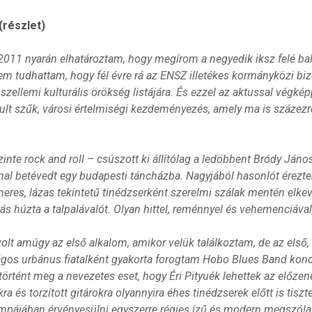
(részlet)
2011 nyarán elhatároztam, hogy megírom a negyedik iksz felé b
em tudhattam, hogy fél évre rá az ENSZ illetékes kormányközi bi
ellemi kulturális örökség listájára. És ezzel az aktussal végképp
dult szűk, városi értelmiségi kezdeményezés, amely ma is százezr
inte rock and roll – csúszott ki állítólag a ledöbbent Bródy Jáno
al betévedt egy budapesti táncházba. Nagyjából hasonlót éreztem
meres, lázas tekintetű tinédzserként szerelmi szálak mentén elk
ás húzta a talpalávalót. Olyan hittel, reménnyel és vehemenciáva
olt amúgy az első alkalom, amikor velük találkoztam, de az első
gos urbánus fiatalként gyakorta forogtam Hobo Blues Band konce
örtént meg a nevezetes eset, hogy Éri Pityuék lehettek az előzen
ra és torzított gitárokra olyannyira éhes tinédzserek előtt is tis
ompájában érvényesülni egyszerre régies ízű és modern megszólal