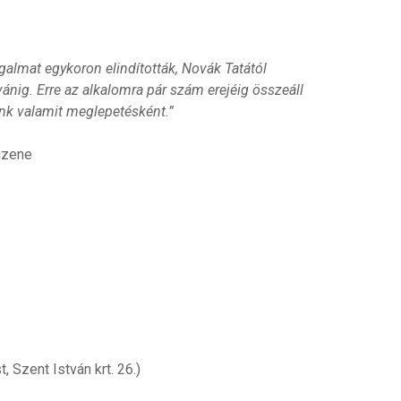
lmat egykoron elindították, Novák Tatától
vánig. Erre az alkalomra pár szám erejéig összeáll
nk valamit meglepetésként.”
ágzene
 Szent István krt. 26.)