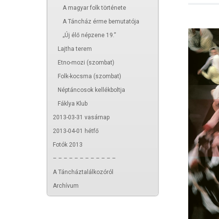
A magyar folk története
A Táncház érme bemutatója
„Új élő népzene 19.”
Lajtha terem
Etno-mozi (szombat)
Folk-kocsma (szombat)
Néptáncosok kellékboltja
Fáklya Klub
2013-03-31 vasárnap
2013-04-01 hétfő
Fotók 2013
– – – – – – – – – – – –
A Táncháztalálkozóról
Archívum