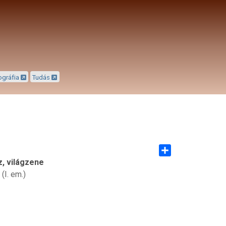
ográfia
Tudás
z, világzene
Share
(I. em.)