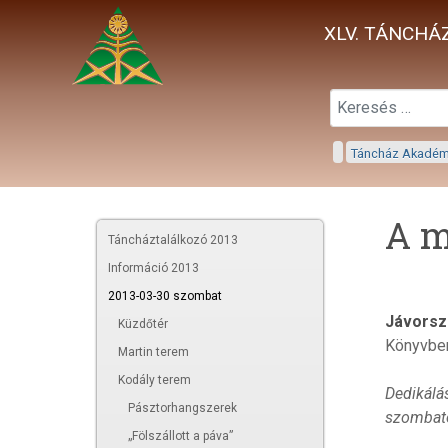
XLV. TÁNCHÁZ
Táncház Akadé
A m
Táncháztalálkozó 2013
Információ 2013
2013-03-30 szombat
Jávorszk
Küzdőtér
Könyvbem
Martin terem
Kodály terem
Dedikálá
Pásztorhangszerek
szombaton
„Fölszállott a páva”