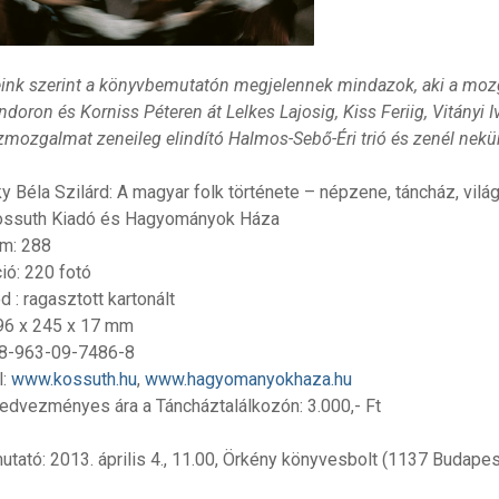
nk szerint a könyvbemutatón megjelennek mindazok, aki a mozga
doron és Korniss Péteren át Lelkes Lajosig, Kiss Feriig, Vitányi I
zmozgalmat zeneileg elindító Halmos-Sebő-Éri trió és zenél nekü
y Béla Szilárd: A magyar folk története – népzene, táncház, vil
ossuth Kiadó és Hagyományok Háza
m: 288
ció: 220 fotó
 : ragasztott kartonált
96 x 245 x 17 mm
78-963-09-7486-8
l:
www.kossuth.hu
,
www.hagyomanyokhaza.hu
kedvezményes ára a Táncháztalálkozón: 3.000,- Ft
tató: 2013. április 4., 11.00, Örkény könyvesbolt (1137 Budapest,