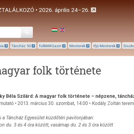
TALÁLKOZÓ • 2026. április 24–26.
Keresés
mia
Táncház 50
folkMAGazin
Mesterek
Ifjú Mesterek
Diszk
agyar folk története
y Béla Szilárd: A magyar folk története – népzene, tánchá
utató • 2013. március 30. szombat, 14.00 • Kodály Zoltán terem 
s a Táncház Egyesület küzdőtéri pavilonjában:
 du. 3 és 4 óra között, vasárnap du. 2 és 3 óra között