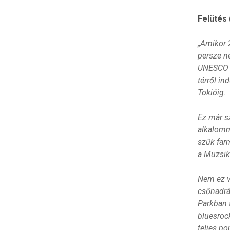
Felütés 
„Amikor 
persze n
UNESCO sz
térről in
Tokióig.
Ez már sz
alkalomm
szűk far
a Muzsik
Nem ez v
csőnadrá
Parkban t
bluesrock
teljes p