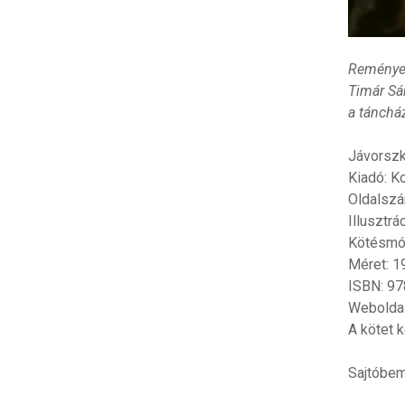
Reményei
Timár Sán
a tánchá
Jávorszk
Kiadó: K
Oldalszá
Illusztrá
Kötésmód
Méret: 1
ISBN: 9
Webolda
A kötet 
Sajtóbemu