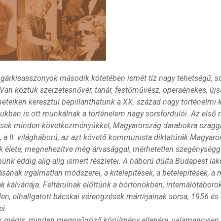
gárkisasszonyok második kötetében ismét tíz nagy tehetségű, sok
 Van köztük szerzetesnővér, tanár, festőművész, operaénekes, 
éneteiken keresztül bepillanthatunk a XX. század nagy történelmi
sukban is ott munkálnak a történelem nagy sorsfordulói. Az első 
sek minden következményükkel, Magyarország darabokra szaggat
ja, a II. világháború, az azt követő kommunista diktatúrák Magya
 élete, megnehezítve még árvasággal, mérhetetlen szegénységg
ünk eddig alig-alig ismert részletei. A háború dúlta Budapest la
ásának irgalmatlan módszerei, a kitelepítések, a betelepítések, a
ak kálváriája. Feltárulnak előttünk a börtönökben, internálótábo
tlen, elhallgatott bácskai vérengzések mártírjainak sorsa, 1956 é
i.
 mégis, minden megnyűgöző körülmény ellenére, valamennyien 