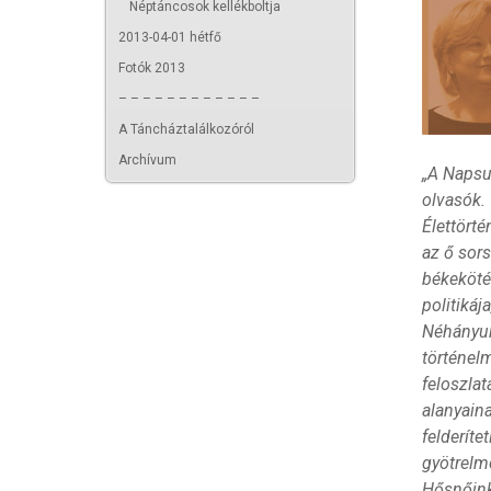
Néptáncosok kellékboltja
2013-04-01 hétfő
Fotók 2013
– – – – – – – – – – – –
A Táncháztalálkozóról
Archívum
„A Napsu
olvasók.
Élettört
az ő sor
békeköté
politiká
Néhányuk
történelm
feloszlat
alanyain
felderíte
gyötrelme
Hősnőink