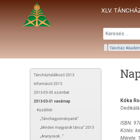
XLV. TÁNCHÁZ
Táncház Akadé
Nap
Táncháztalálkozó 2013
Információ 2013
2013-03-30 szombat
Kóka Ro
2013-03-31 vasárnap
Dedikálá
Küzdőtér
„Tánchagyományaink”
ISBN: 9
„Minden magyarok tánca” 2013
Kötés: k
„Aranyosok...”
Mérete: