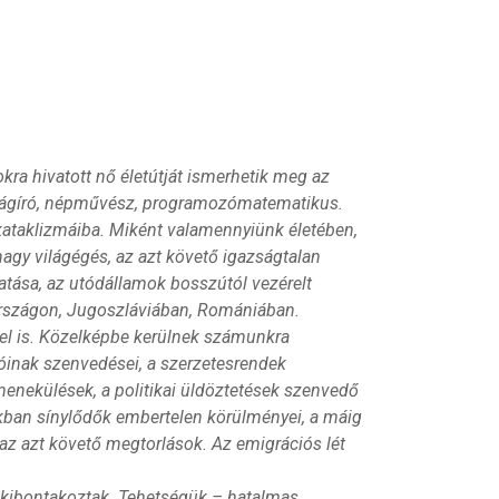
ra hivatott nő életútját ismerhetik meg az
újságíró, népművész, programozómatematikus.
 kataklizmáiba. Miként valamennyiünk életében,
nagy világégés, az azt követő igazságtalan
ása, az utódállamok bosszútól vezérelt
rországon, Jugoszláviában, Romániában.
el is. Közelképbe kerülnek számunkra
kóinak szenvedései, a szerzetesrendek
 menekülések, a politikai üldöztetések szenvedő
rokban sínylődők embertelen körülményei, a máig
s az azt követő megtorlások. Az emigrációs lét
kibontakoztak. Tehetségük – hatalmas