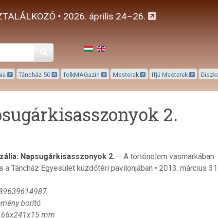
TALÁLKOZÓ • 2026. április 24–26.
Keresés
mia
Táncház 50
folkMAGazin
Mesterek
Ifjú Mesterek
Diszk
sugárkisasszonyok 2.
zália: Napsugárkisasszonyok 2.
– A történelem vasmarkában
s a Táncház Egyesület küzdőtéri pavilonjában • 2013. március 31
789639614987
emény borító
 166x241x15 mm