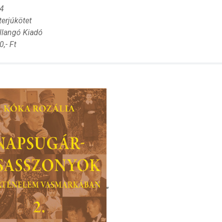
64
terjúkötet
illangó Kiadó
0,- Ft
„