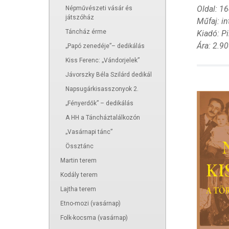
Oldal: 1
Népművészeti vásár és
játszóház
Műfaj: in
Táncház érme
Kiadó: P
Ára: 2.90
„Papó zenedéje”– dedikálás
Kiss Ferenc: „Vándorjelek”
Jávorszky Béla Szilárd dedikál
Napsugárkisasszonyok 2.
„Fényerdők” – dedikálás
A HH a Táncháztalálkozón
„Vasárnapi tánc”
Össztánc
Martin terem
Kodály terem
Lajtha terem
Etno-mozi (vasárnap)
Folk-kocsma (vasárnap)