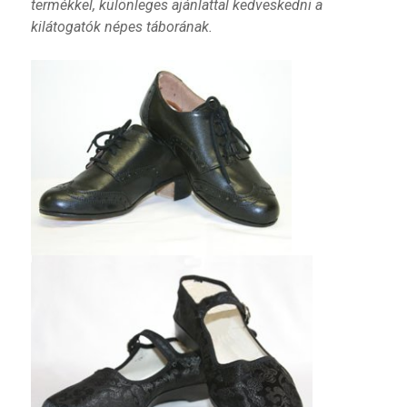
termékkel, különleges ajánlattal kedveskedni a
kilátogatók népes táborának.