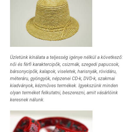
Üzletünk kínálata a teljesség igénye nélkül a következő:
női és férfi karaktercipők, csizmák, szegedi papucsok,
bársonycipők, kalapok, viseletek, harisnyák, rövidáru,
méteráru, gyöngyök, népzenei CD-k, DVD-k, szakmai
kiadványok, kézműves termékek. Igyekszünk minden
olyan terméket felkutatni, beszerezni, amit vásárlóink
keresnek nálunk.